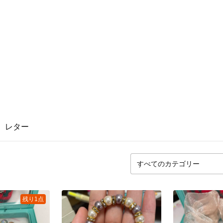
レター
残り1点