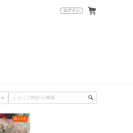
ログイン
残り1点