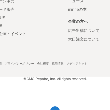
ージ販売
ニュース
ード販売
minneの本
LUS
企業の方へ
AB
広告出稿について
企画・イベント
大口注文について
用
プライバシーポリシー
会社概要
採用情報
メディアキット
©GMO Pepabo, Inc. All rights reserved.