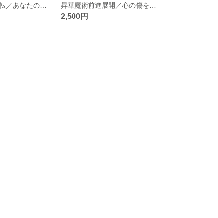
転換魔術人生好転／あなたの人生に変化をもたらすお守り！悪循環を断ち切り、運気好転のオーラを身に着ける！
昇華魔術前進展開／心の傷を癒して次の一歩へのお守り！前向きな気持ちで新しい道を進むオーラを身に着ける！
2,500円