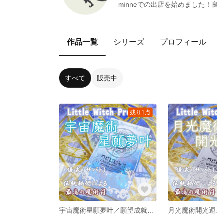
minneでの出店を始めました
作品一覧
シリーズ
プロフィール
すべて
販売中
残り1点
宇宙魔術星願夢叶／願望成就のお守り！宇宙パワーで叶えたい夢や願いの達成＆成功を引き寄せ！