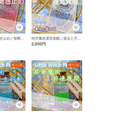
林檎魔術愛の繋ぎ止め／禁断の林檎の果実を利用した魔術でお互いの愛の絆を強め、愛する人の心を繋ぎ止める！
時空魔術運気覚醒／過去と不運の連鎖を断ち切り、始まりの福音と共に最大限の運気で再スタートを切る！
2,000円
残り1点
残り1点