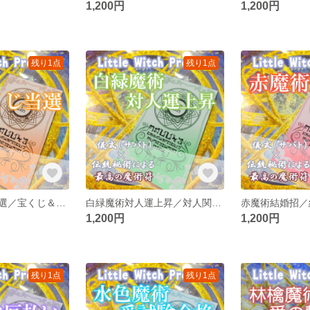
1,200円
1,200円
残り1点
残り1点
橙魔術宝くじ当選／宝くじ＆くじ当選運アップのお守り！高額当選や懸賞、ギャンブルの勝ち運を引き寄せ！
白緑魔術対人運上昇／対人関係運アップのお守り！周囲や友人、職場の人との対人関係を円滑に！
1,200円
1,200円
残り1点
残り1点