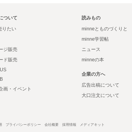
について
読みもの
で売りたい
minneとものづくりと
minne学習帖
ージ販売
ニュース
ード販売
minneの本
LUS
企業の方へ
AB
広告出稿について
企画・イベント
大口注文について
用
プライバシーポリシー
会社概要
採用情報
メディアキット