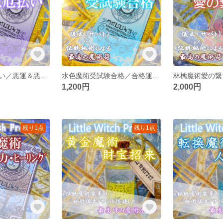
紫魔術浄化厄払い／悪運＆悪縁を払う心身浄化へのお守り！強力な結界で見えない邪気から守り抜く！
水色魔術受試験合格／合格運アップのお守り！高校大学受験や資格試験の突破をサポートし、合格を引き寄せ！
1,200円
2,000円
残り1点
残り1点