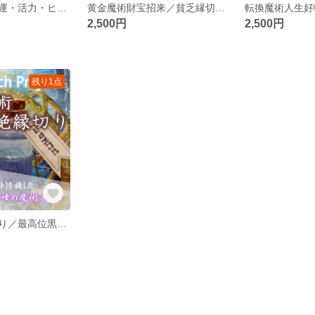
竜血樹魔術／強運・活力・ヒーリング等の総合効果のお守り！大地の動力で本来の総合力を引き出す！
黄金魔術財宝招来／貧乏縁切り金財オーラアップのお守り！お金に愛され豊かに生きるオーラを身に着ける！
2,500円
2,500円
残り1点
暗黒魔術絶縁切り／最高位黒魔術で徹底的に縁を断ち切るお守り！人間関係の悩みを跳ね除けるオーラを身に着ける！