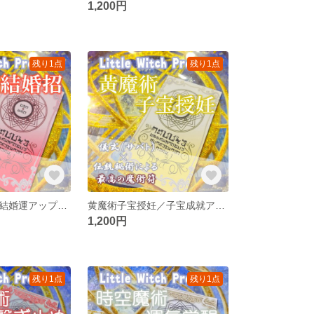
1,200円
残り1点
残り1点
赤魔術結婚招／結婚運アップのお守り！婚活での成功＆出会いや愛する人からの婚約を引き寄せる！
黄魔術子宝授妊／子宝成就アップのお守り！妊活レスや夫婦仲の不安解消、子作りや安産、子授りを引き寄せ！
1,200円
残り1点
残り1点