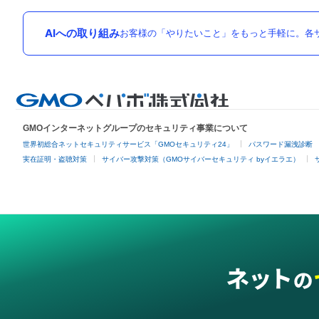
AIへの取り組み
お客様の「やりたいこと」をもっと手軽に。各サ
GMOインターネットグループのセキュリティ事業について
世界初総合ネットセキュリティサービス「GMOセキュリティ24」
パスワード漏洩診断
実在証明・盗聴対策
サイバー攻撃対策（GMOサイバーセキュリティ byイエラエ）