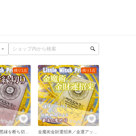
残り1点
残り1点
黒魔術縁切り／悪縁を断ち切り平穏な時間を取り戻すお守り！強力黒魔術で職場や隣人、人間関係の悩みを解消！
金魔術金財運招来／金運アップのお守り！金財運を舞い込ませ、貯蓄を増やしお金をどんどん引き寄せる！