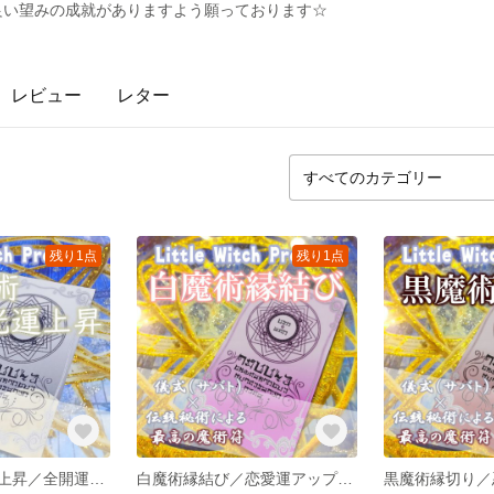
！良い望みの成就がありますよう願っております☆
レビュー
レター
残り1点
残り1点
月光魔術開光運上昇／全開運アップのお守り！月光パワーで人生を幸福と幸せで満たす運命を引き寄せ！
白魔術縁結び／恋愛運アップのお守り！片思いから復縁、結婚、不倫まで。どんな状況でも恋愛成就を引き寄せ！