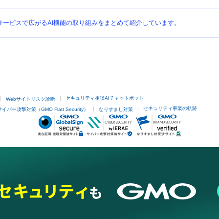
ービスで広がるAI機能の取り組みをまとめて紹介しています。
セキュリティ相談AIチャットボット
Webサイトリスク診断
セキュリティ事業の軌跡
サイバー攻撃対策（GMO Flatt Security）
なりすまし対策