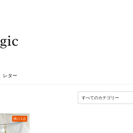
gic
レター
残り1点