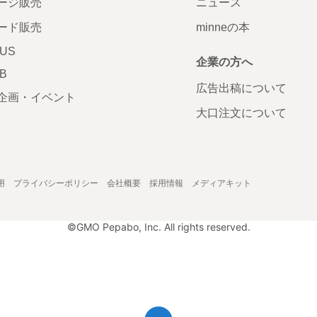
ージ販売
ニュース
ード販売
minneの本
LUS
企業の方へ
AB
広告出稿について
企画・イベント
大口注文について
用
プライバシーポリシー
会社概要
採用情報
メディアキット
©GMO Pepabo, Inc. All rights reserved.