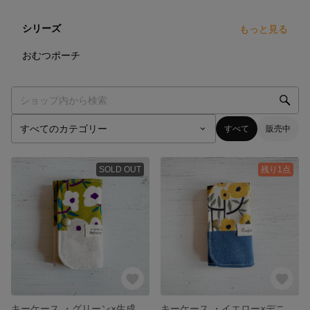
シリーズ
もっと見る
86
点
おむつポーチ
すべて
販売中
SOLD OUT
残り1点
キーケース ・グリーン×生成り・北欧風
キーケース ・イエロー×デニム・北欧風