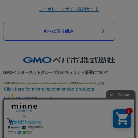
コーポレートサイト
採用サイト
AIへの取り組み
GMOインターネットグループのセキュリティ事業について
世界初総合ネットセキュリティサービス「GMOセキュリティ24」
パスワード漏洩診断
Webサイトリスク診断
セキュリティ相談AIチャットボット
実在証明・盗聴対策
サイバー攻撃対策（GMOサイバーセキュリティ byイエラエ）
サイバー攻撃対策（GMO Flatt Security）
なりすまし対策
セキュリティ事業の軌跡