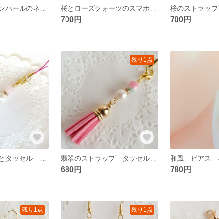
白い桜とコットンパールのネックレス 再販6 母の日
桜とローズクォーツのスマホストラップ タッセル 再販4 根付け
700円
700円
残り1点
ローズクォーツとタッセル 再販3 パワーストーンのストラップ
翡翠のストラップ タッセル付き パワーストーン 再販 春 桜色
680円
780円
残り1点
残り1点