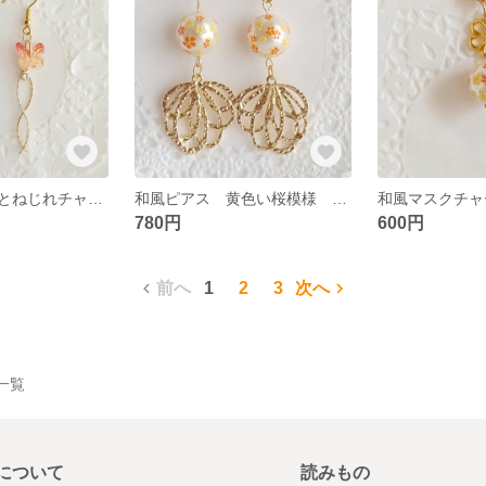
和風ピアス 蝶とねじれチャーム 再販5 揺れるピアス 袴 卒業式 成人式 ノンホールイヤリング
和風ピアス 黄色い桜模様 再販4 成人式 卒業式 袴
780円
600円
前へ
1
2
3
次へ
品一覧
について
読みもの