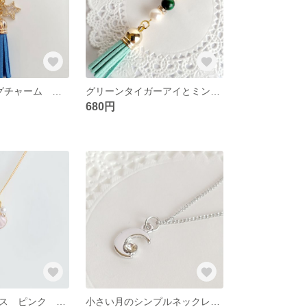
2つの星のバッグチャーム クリスマス スマホストラップ タッセル 再販 ブルーのルナフラッシュ
グリーンタイガーアイとミントグリーンタッセル クリスマス パワーストーンのストラップ 再販10
680円
マリンネックレス ピンク シェルチャーム 貝殻 高品質さびにくいチェーン
小さい月のシンプルネックレス 会社 新入 再販 本ロジウム高品質 さびにくいチェーン