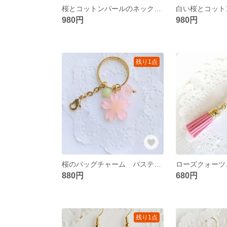
桜とコットンパールのネックレス ピンク 再販3 入園 入学式 母の日
980円
980円
残り1点
桜のバッグチャーム パステルカラー 和風 キーホルダー 金平糖ビーズ
880円
680円
残り1点