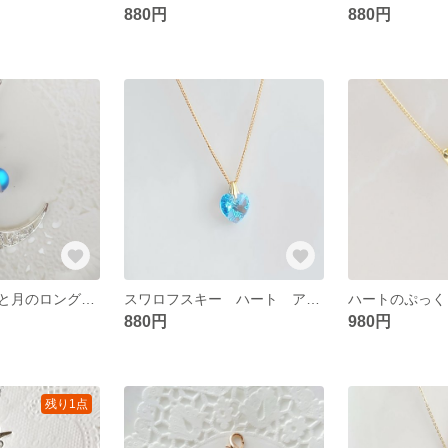
880円
880円
ルナフラッシュと月のロングネックレス 再販4 母の日 高品質錆びにくいチェーン
スワロフスキー ハート アクアマリン ネックレス k16gp 高品質さびにくいチェーン
880円
980円
残り1点