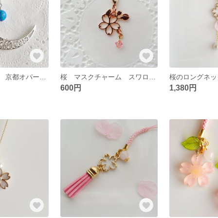
月のネックレス 京都オパール 露草色 母の日 再販 高品質錆びにくいチェーン
桜 マスクチャーム スワロフスキー ピンクゴールド 花 再販10以上 マスクイヤリング
600円
1,380円