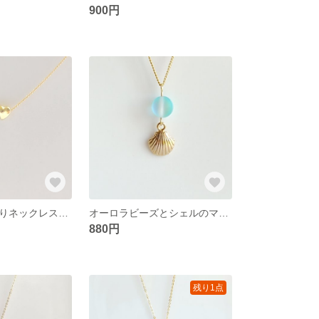
900円
ハートのぷっくりネックレス ミニ 再販 高品質k16gp 38㎝
オーロラビーズとシェルのマリンネックレス ルナフラッシュ 高品質さびにくいチェーン
880円
残り1点