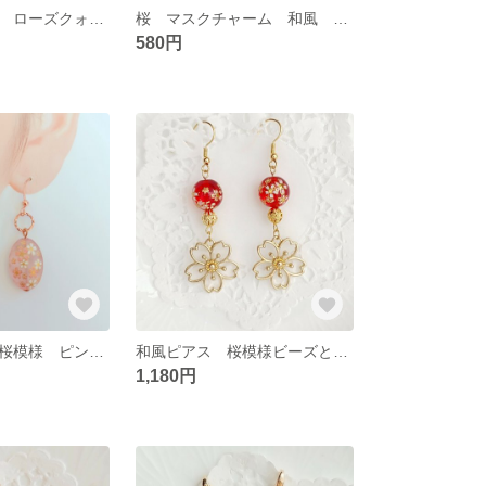
桜のストラップ ローズクォーツ 根付けにも 再販4 スマホストラップ パワーストーン
桜 マスクチャーム 和風 桜チャームとパワーストーン 花 マスクイヤリング
580円
和風 ピアス 桜模様 ピンクビーズ ピンクゴールド 卒業式 袴
和風ピアス 桜模様ビーズと桜チャーム 赤 再販4 卒業式 袴 成人式
1,180円