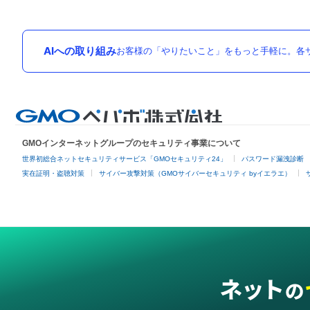
AIへの取り組み
お客様の「やりたいこと」をもっと手軽に。各サ
GMOインターネットグループのセキュリティ事業について
世界初総合ネットセキュリティサービス「GMOセキュリティ24」
パスワード漏洩診断
実在証明・盗聴対策
サイバー攻撃対策（GMOサイバーセキュリティ byイエラエ）