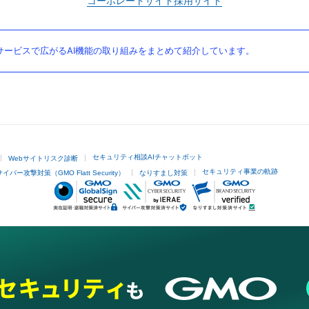
コーポレートサイト
採用サイト
ービスで広がるAI機能の取り組みをまとめて紹介しています。
セキュリティ相談AIチャットボット
Webサイトリスク診断
セキュリティ事業の軌跡
サイバー攻撃対策（GMO Flatt Security）
なりすまし対策