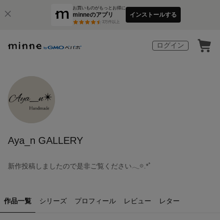
お買いものがもっとお得に
minneのアプリ
インストールする
3
万件以上
ログイン
Aya_n GALLERY
新作投稿しましたので是非ご覧ください𓂃𖡼.*ﾟ‎
作品一覧
シリーズ
プロフィール
レビュー
レター