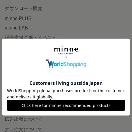
ダウンロード販売
minne PLUS
minne LAB
販売支援企画・イベント
読みもの
minneとものづくりと
minne学習帖
ニュース
minneの本
企業の方へ
広告出稿について
大口注文について