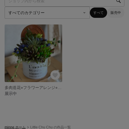
すべて
販売中
多肉造花⭐︎フラワーアレンジ⭐︎ナチュラル&ボタニカル⭐︎父の日2025
展示中
minne ホーム
Little Chu Chu の作品一覧