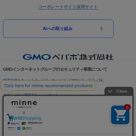
コーポレートサイト
採用サイト
AIへの取り組み
GMOインターネットグループのセキュリティ事業について
世界初総合ネットセキュリティサービス「GMOセキュリティ24」
パスワード漏洩診断
Webサイトリスク診断
セキュリティ相談AIチャットボット
実在証明・盗聴対策
サイバー攻撃対策（GMOサイバーセキュリティ byイエラエ）
サイバー攻撃対策（GMO Flatt Security）
なりすまし対策
セキュリティ事業の軌跡