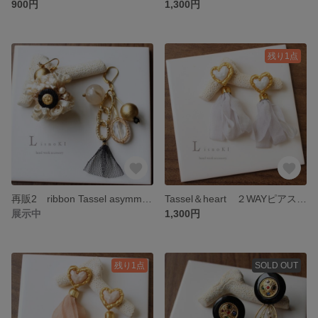
900円
1,300円
残り1点
再販2 ribbon Tassel asymmetry ピアス/イヤリング コットンパール タッセル アシンメトリー
Tassel＆heart ２WAYピアス/イヤリング リボン ハート ボタン
展示中
1,300円
残り1点
SOLD OUT