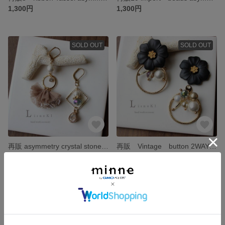
1,300円
1,300円
SOLD OUT
SOLD OUT
再販 asymmetry crystal stone ピアス/イヤリング アシンメトリー ラインストーン＆チュール
再販 Vintage button 2WAY ピアス/イヤリング 花 ブラック ヴィンテージボタン
1,300円
1,300円
SOLD OUT