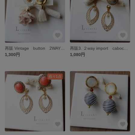
再販 Vintage button 2WAY Tassel asymmetry ピアス/イヤリング ヴィンテージボタン タッセル アシンメトリー
再販3. ２way import cabochon＆pearl ピアス/イヤリング インポートカボション＆淡水パール
1,300円
1,080円
残り1点