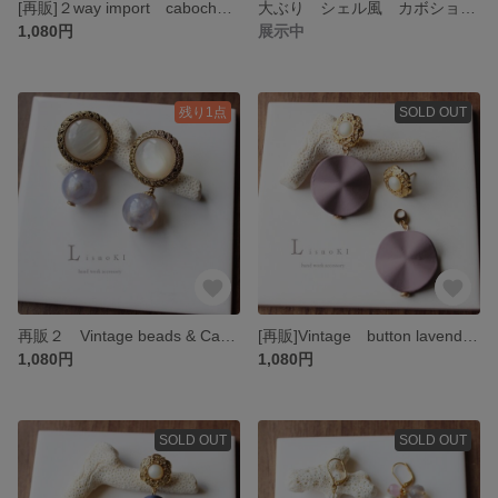
[再販]２way import cabochon＆pearl ピアス/イヤリング コーラル インポートカボション＆淡水パール
大ぶり シェル風 カボションとストライプビーズのピアス/イヤリング
1,080円
展示中
残り1点
SOLD OUT
再販２ Vintage beads & Cabochon ピアス/イヤリング ヴィンテージビーズ シェル風カボション 大ぶり
[再販]Vintage button lavender ピアス/イヤリング ヴィンテージボタン くすみパープル 大ぶり
1,080円
1,080円
SOLD OUT
SOLD OUT