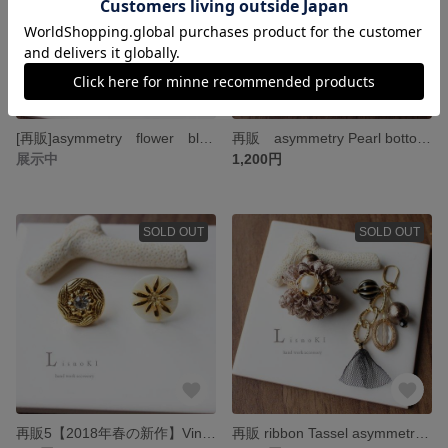
[再販]asymmetry flower black & red ピアス/イヤリング 花 ブラック アシンメトリー
再販 asymmetry Pearl botton ピアス/イヤリング アンティークボタン アシンメトリー
展示中
1,200円
SOLD OUT
SOLD OUT
再販5【2018年春の新作】Vintage button asymmetry ピアス/イヤリング ヴィンテージボタン アシンメトリー
再販 ribbon Tassel asymmetry ピアス/イヤリング コットンパール タッセル アシンメトリー