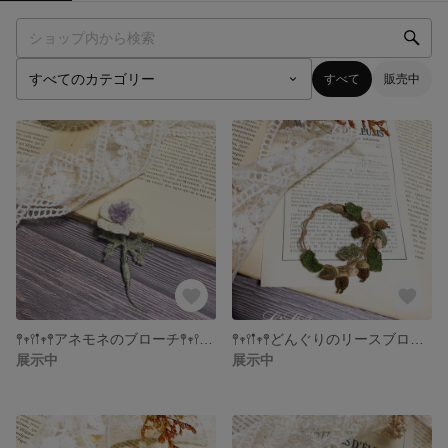
すべて
販売中
𖤣𖥧𖥣𖡡𖥧𖤣アネモネのブローチ𖤣𖥧𖥣𖡡𖥧𖤣
𖤣𖥧𖥣𖡡𖥧𖤣どんぐりのリースブローチ𖤣𖥧𖥣𖡡𖥧𖤣
展示中
展示中