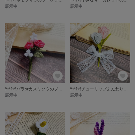
展示中
展示中
𖤣𖥧𖥣𖡡𖥧𖤣バラorカスミソウのブローチ𖤣𖥧𖥣𖡡𖥧𖤣
𖤣𖥧𖥣𖡡𖥧𖤣チューリップふんわりレースリボンのブローチ𖤣𖥧𖥣𖡡𖥧𖤣
展示中
展示中