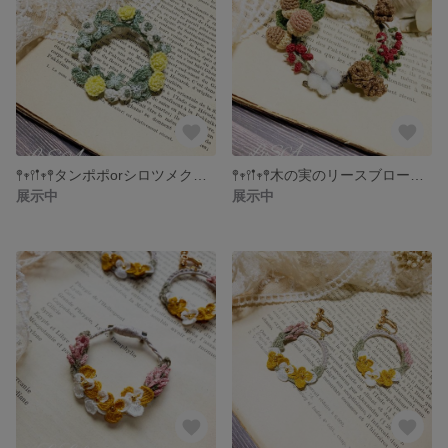
𖤣𖥧𖥣𖡡𖥧𖤣タンポポorシロツメクサ リースブローチ𖤣𖥧𖥣𖡡𖥧𖤣
𖤣𖥧𖥣𖡡𖥧𖤣木の実のリースブローチ𖤣𖥧𖥣𖡡𖥧𖤣
展示中
展示中