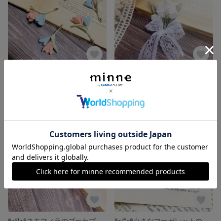
𖤣𖥧𖥣𖡡𖥧𖤣ふんわり優しいチューリップのフックピアスorイヤリング𖤣𖥧𖥣𖡡𖥧𖤣
𖤣𖥧𖥣𖡡𖥧𖤣すずらんふんわりレースリボンのブローチ𖤣𖥧𖥣𖡡𖥧𖤣
展示中
展示中
𖤣𖥧𖥣𖡡𖥧𖤣ネモフィラのブーケブローチ𖤣𖥧𖥣𖡡𖥧𖤣
𖤣𖥧𖥣𖡡𖥧𖤣小さなマーガレットのブローチ𖤣𖥧𖥣𖡡𖥧𖤣