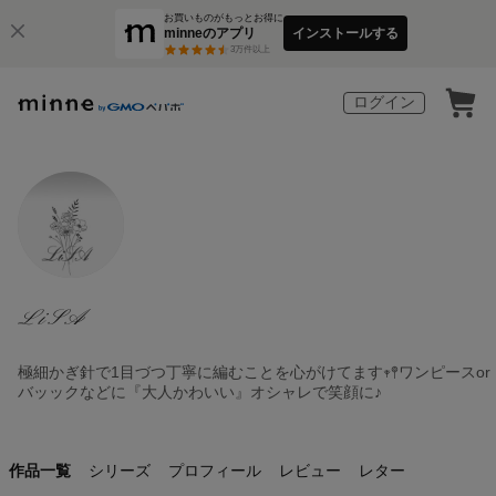
お買いものがもっとお得に
minneのアプリ
インストールする
3
万件以上
ログイン
LiSA
極細かぎ針で1目づつ丁寧に編むことを心がけてます‪‪𖥧𖤣ワンピースor
バッックなどに『大人かわいい』オシャレで笑顔に♪
作品一覧
シリーズ
プロフィール
レビュー
レター