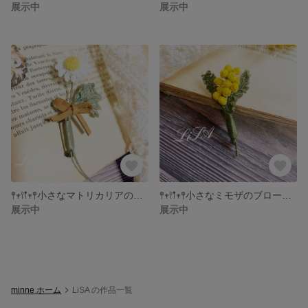
展示中
展示中
𖤣𖥧𖥣𖡡𖥧𖤣小さなマトリカリアのブローチ𖤣𖥧𖥣𖡡𖥧𖤣
𖤣𖥧𖥣𖡡𖥧𖤣小さなミモザのブローチ𖤣𖥧𖥣𖡡𖥧𖤣
展示中
展示中
minne ホーム
LiSA の作品一覧