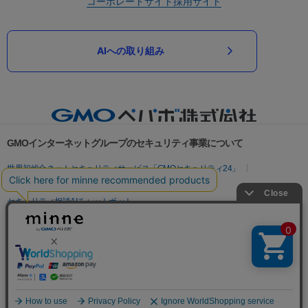
コーポレートサイト
採用サイト
AIへの取り組み
GMOインターネットグループのセキュリティ事業について
世界初総合ネットセキュリティサービス「GMOセキュリティ24」
パスワード漏洩診断
Webサイトリスク診断
セキュリティ相談AIチャットボット
実在証明・盗聴対策
サイバー攻撃対策（GMOサイバーセキュリティ byイエラエ）
サイバー攻撃対策（GMO Flatt Security）
なりすまし対策
セキュリティ事業の軌跡