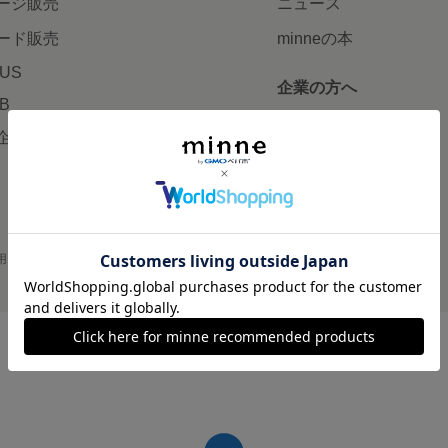
ージ販売
ニュース
ード販売
minneの本
LUS
企業の方へ
AB
広告出稿について
企画・イベント
大口注文について
用
プライバシーポリシー
会社概要
採用情報
メディアキット
©GMO Pepabo, Inc. All rights reserved.