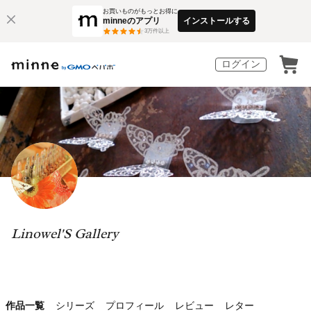
お買いものがもっとお得に
minneのアプリ
インストールする
3
万件以上
ログイン
Linowel'S Gallery
作品一覧
シリーズ
プロフィール
レビュー
レター