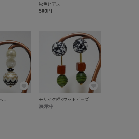
秋色ピアス
500円
ール
モザイク柄×ウッドビーズ
展示中