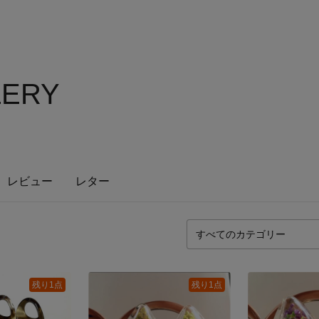
LERY
レビュー
レター
残り1点
残り1点