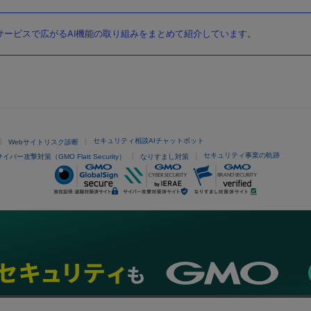
ービスで広がるAI機能の取り組みをまとめて紹介しています。
セキュリティ相談AIチャットボット
Webサイトリスク診断
セキュリティ事業の軌跡
サイバー攻撃対策（GMO Flatt Security）
なりすまし対策