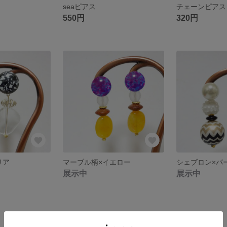
seaピアス
チェーンピアス
550円
320円
リア
マーブル柄×イエロー
シェブロン×パ
展示中
展示中