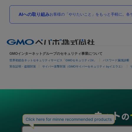
AIへの取り組み
お客様の「やりたいこと」をもっと手軽に。各サ
GMOインターネットグループのセキュリティ事業について
世界初総合ネットセキュリティサービス「GMOセキュリティ24」
パスワード漏洩診断
実在証明・盗聴対策
サイバー攻撃対策（GMOサイバーセキュリティ byイエラエ）