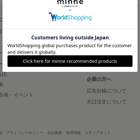
について
読みもの
で売りたい
minneとものづくりと
minne学習帖
ージ販売
ニュース
ード販売
minneの本
LUS
企業の方へ
AB
広告出稿について
企画・イベント
大口注文について
用
プライバシーポリシー
会社概要
採用情報
メディアキット