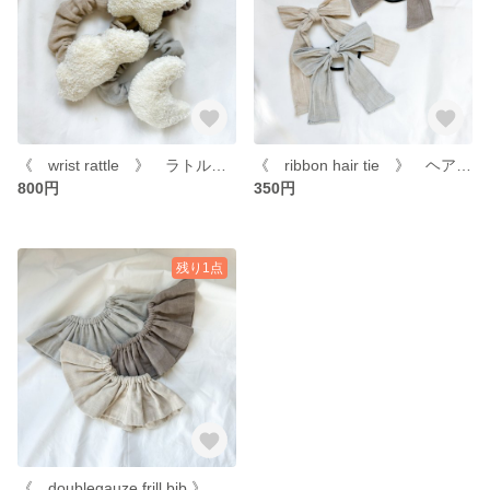
《 wrist rattle 》 ラトル ガラガラ 手首につけられる 星 雲 月 ベビー 赤ちゃん 男の子 女の子 出産祝い
《 ribbon hair tie 》 ヘアゴム リボン 女の子 ママ 姉妹 お揃い ダブルガーゼ
800円
350円
残り1点
《 doublegauze frill bib 》 スタイ ガーゼスタイ フリルスタイ よだれかけ ベビー 赤ちゃん 男の子 女の子 出産祝い