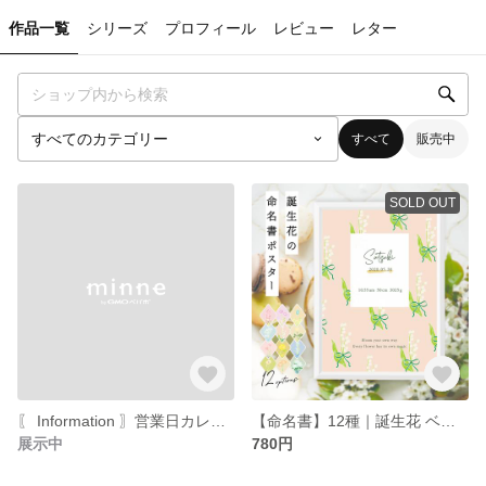
作品一覧
シリーズ
プロフィール
レビュー
レター
すべて
販売中
SOLD OUT
〖 Information 〗営業日カレンダー｜12月
【命名書】12種｜誕生花 ベビー ポスター｜誕生石 カラー インテリア アート｜赤ちゃん 出産 お祝い｜手描き 色鉛筆 フラワー メモリアル イラスト【データ / ミニカード（Lサイズ）付】
展示中
780円