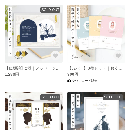
SOLD OUT
【似顔絵】2種｜メッセージカード ペイント&フラワー｜シンプル おしゃれ 水彩｜誕生日 結婚記念日 父の日 母の日 敬老の日 入学 卒業 退職 お祝いetc.【データ / ポストカード（はがき）付】
【カバー】3種セット｜おくすり手帳 & 親子手帳（母子手帳）オリジナルカバー｜うさぎ くま ねこ｜ピンク イエロー ブルー｜A6・Sサイズ｜パステル カラー｜手描き 絵本風 イラスト【データ販売】
1,280円
300円
ダウンロード販売
SOLD OUT
SOLD OUT