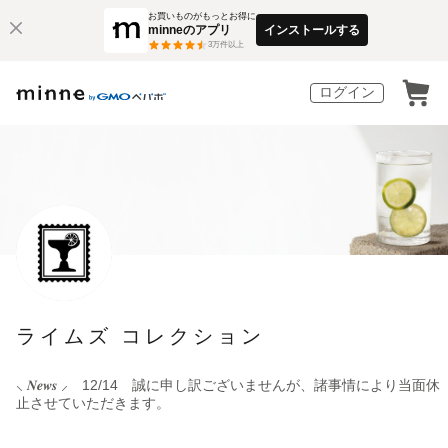
お買いものがもっとお得に
minneのアプリ
インストールする
3
万件以上
ログイン
ライムズ コレクション
⸜ 𝑵𝒆𝒘𝒔 ⸝ 12/14 誠に申し訳ございませんが、諸事情により当面休
止させていただきます。