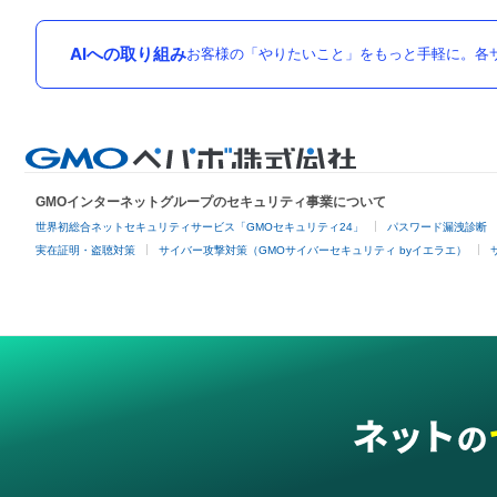
AIへの取り組み
お客様の「やりたいこと」をもっと手軽に。各サ
GMOインターネットグループのセキュリティ事業について
世界初総合ネットセキュリティサービス「GMOセキュリティ24」
パスワード漏洩診断
実在証明・盗聴対策
サイバー攻撃対策（GMOサイバーセキュリティ byイエラエ）