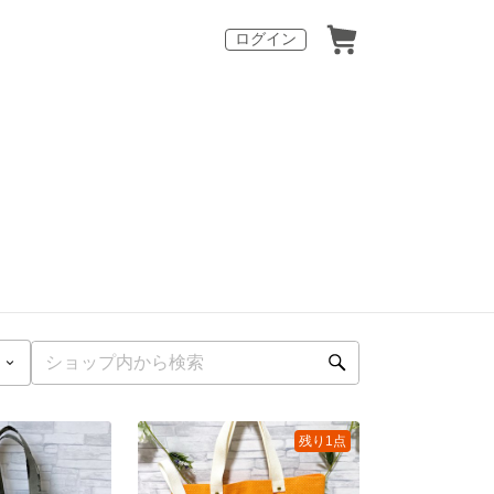
ログイン
残り1点