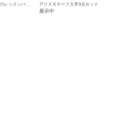
青い小鳥とお花のレッスンバッグ
アリスモチーフ入学3点セット
展示中