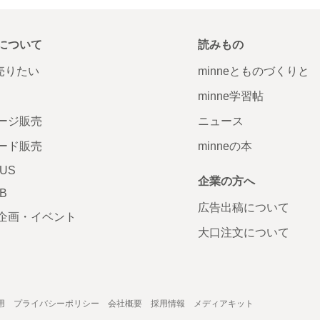
について
読みもの
で売りたい
minneとものづくりと
minne学習帖
ージ販売
ニュース
ード販売
minneの本
LUS
企業の方へ
AB
広告出稿について
企画・イベント
大口注文について
用
プライバシーポリシー
会社概要
採用情報
メディアキット