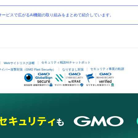
ービスで広がるAI機能の取り組みをまとめて紹介しています。
セキュリティ相談AIチャットボット
Webサイトリスク診断
セキュリティ事業の軌跡
サイバー攻撃対策（GMO Flatt Security）
なりすまし対策