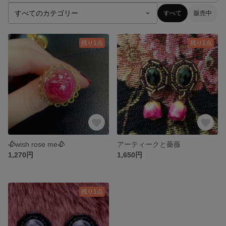
すべて
販売中
残り1点
残り1点
🥀wish rose me🥀
アーティークと薔薇
1,270円
1,650円
残り1点