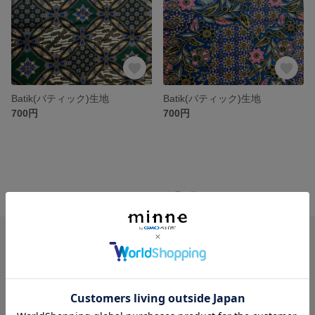
Batik(バティック)生地
Batik(バティック)生地
700円
700円
minne ホーム
lily_goods_collection の作品一覧
minneを知る
minneについて
minneで買いたい