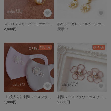
スワロフスキーパールのオーバルイヤリング/ ゴールド
春のマーガレット×パールの上品イヤリング
2,800円
展示中
残り1点
残り1点
《2枚入り》刺繍レースフラワー&スワロフスキーの可愛い3D立体マスク /選べるカラー/UVカット/洗える/抗菌防臭加工
刺繍レースフラワーのスワロフスキーイヤリング/ピアス /ピンクベージュ/金属アレルギー対応樹脂チタン変更可
1,600円
2,800円