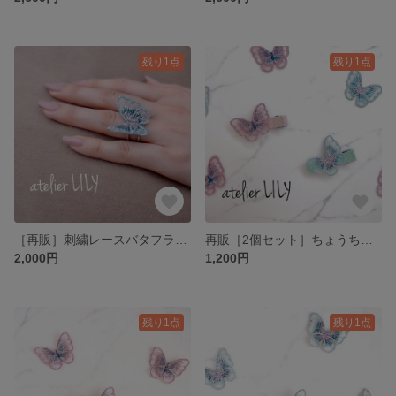
残り1点
残り1点
［再販］刺繍レースバタフライのリング/手にとまる蝶々♡/ゴールド/シルバー ペールグリーン
再販［2個セット］ちょうちょベビーヘアクリップ♡髪の毛にとまった蝶々♡ピンク&グリーン
2,000円
1,200円
残り1点
残り1点