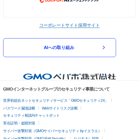
コーポレートサイト
採用サイト
AIへの取り組み
GMOインターネットグループのセキュリティ事業について
世界初総合ネットセキュリティサービス「GMOセキュリティ24」
パスワード漏洩診断
Webサイトリスク診断
セキュリティ相談AIチャットボット
実在証明・盗聴対策
サイバー攻撃対策（GMOサイバーセキュリティ byイエラエ）
サイバー攻撃対策（GMO Flatt Security）
なりすまし対策