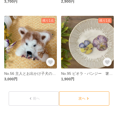
3,700円
2,900円
残り1点
残り1点
No.56 主人とお出かけ子犬のブローチ 羊毛フェルト
No.95 ビオラ・パンジー 箸置き オーブン粘土焼物
3,000円
1,900円
前へ
次へ