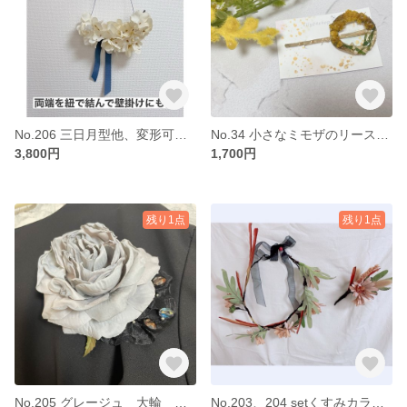
No.206 三日月型他、変形可能 お花のコサージュ・ヘアアクセサリー
No.34 小さなミモザのリース ヘアピン
3,800円
1,700円
残り1点
残り1点
No.205 グレージュ 大輪 薔薇のコサージュ
No.203、204 setくすみカラー大人用ガーベラの花冠とブートニア（コサージュ）