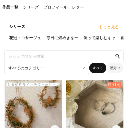
作品一覧
シリーズ
プロフィール
レター
シリーズ
もっと見る
6
点
27
点
11
点
花冠・コサージュ・ブートニア・リース
毎日に煌めきを〜天然石・ビーズ・ガラス・レジンのアクセサリー
飾って楽しむキャンドル造形雑貨
すべて
販売中
残り1点