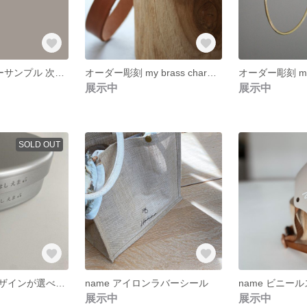
送料無料⋆カラーサンプル 次回割引クーポン付き
オーダー彫刻 my brass charm ブラスチャーム
展示中
展示中
SOLD OUT
彫刻名入れ・デザインが選べる アルミお弁当箱 /motif＋name
name アイロンラバーシール
name ビニー
展示中
展示中