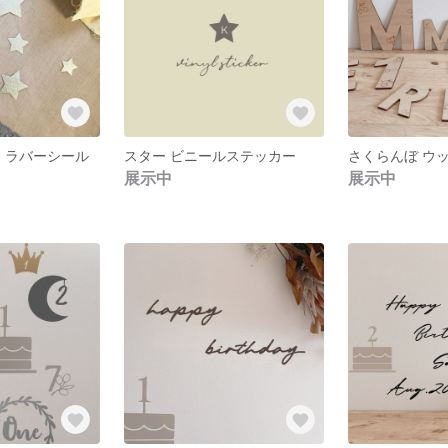
ン ラバーシール
スター ビニールステッカー
展示中
展示中