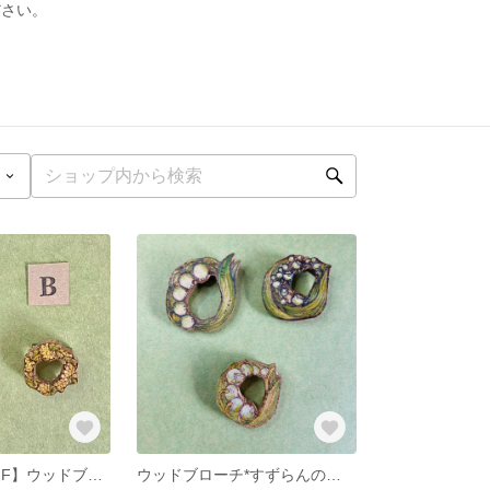
ださい。
【B品・20％OFF】ウッドブローチ*ミモザのリース
ウッドブローチ*すずらんのリース