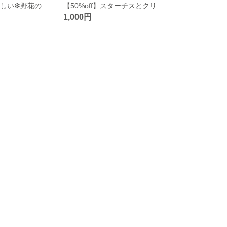
【60%off】瑞々しい❇︎野花のヘアクリップ【マトリカリア】押し花
【50%off】スターチスとクリスタルのポニーフック【purple】
1,000円