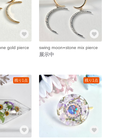
swing moon٭stone mix pierce
g moon٭stone gold pierce
展示中
残り1点
残り1点