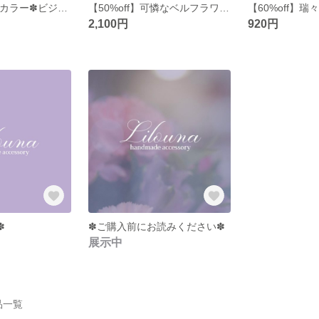
【30%off】大人カラー✽ビジューイヤリング
【50%off】可憐なベルフラワーのピアス・イヤリング/コットンパール/すずらん
2,100円
920円
✽
✽ご購入前にお読みください✽
展示中
作品一覧