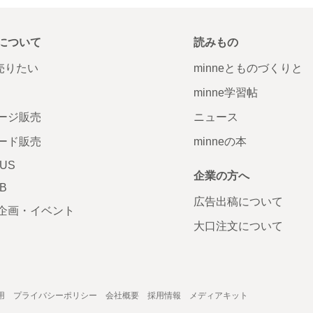
について
読みもの
で売りたい
minneとものづくりと
minne学習帖
ージ販売
ニュース
ード販売
minneの本
LUS
企業の方へ
AB
広告出稿について
企画・イベント
大口注文について
用
プライバシーポリシー
会社概要
採用情報
メディアキット