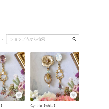
le】
Cynthia【white】