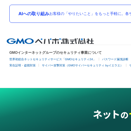
AIへの取り組み
お客様の「やりたいこと」をもっと手軽に。各サ
GMOインターネットグループのセキュリティ事業について
世界初総合ネットセキュリティサービス「GMOセキュリティ24」
パスワード漏洩診断
実在証明・盗聴対策
サイバー攻撃対策（GMOサイバーセキュリティ byイエラエ）