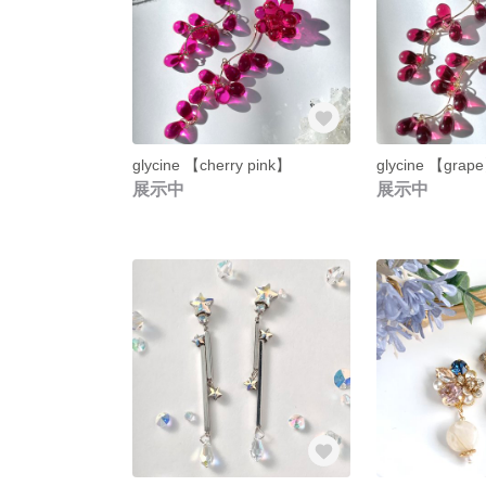
glycine 【cherry pink】
glycine 【grap
展示中
展示中