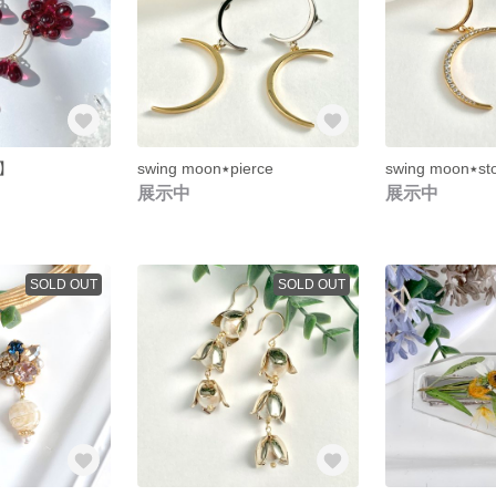
e】
swing moon٭pierce
swin
展示中
展示中
SOLD OUT
SOLD OUT