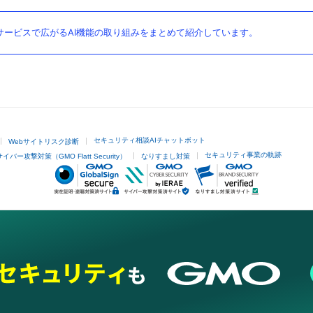
ービスで広がるAI機能の取り組みをまとめて紹介しています。
セキュリティ相談AIチャットボット
Webサイトリスク診断
セキュリティ事業の軌跡
サイバー攻撃対策（GMO Flatt Security）
なりすまし対策