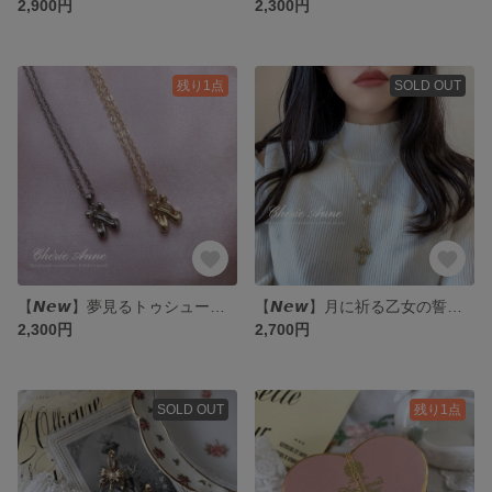
2,900円
2,300円
残り1点
SOLD OUT
【𝙉𝙚𝙬】夢見るトゥシューズのネックレス/ 𝐆𝐨𝐥𝐝
【𝙉𝙚𝙬】月に祈る乙女の誓いのロザリオ
2,300円
2,700円
SOLD OUT
残り1点