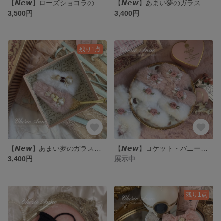
【𝙉𝙚𝙬】ローズショコラの誘惑 カメオパールネックレス Rose Chocolat Necklace
【𝙉𝙚𝙬】あまい夢のガラスケース ファーヘアクリップ Fur Hair Clip / Strawberry Milk
3,500円
3,400円
残り1点
【𝙉𝙚𝙬】あまい夢のガラスケース ファーヘアクリップ Fur Hair Clip / Vanilla Milk
【𝙉𝙚𝙬】コケット・バニーの甘いしっぽ ファーヘアクリップ
3,400円
展示中
残り1点