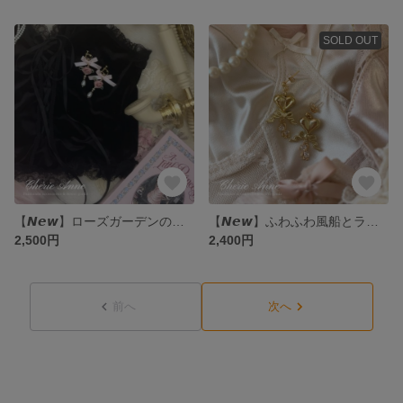
SOLD OUT
【𝙉𝙚𝙬】ローズガーデンの夢うさぎイヤリング
【𝙉𝙚𝙬】ふわふわ風船とラブリーベアイヤリング
2,500円
2,400円
前へ
次へ