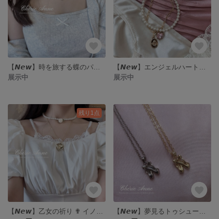
【𝙉𝙚𝙬】時を旅する蝶のパールネックレス
【𝙉𝙚𝙬】エンジェルハートブレスレット
展示中
展示中
残り1点
【𝙉𝙚𝙬】乙女の祈り ✟ イノセントローズネックレス
【𝙉𝙚𝙬】夢見るトゥシューズのネックレス/ 𝐒𝐢𝐥𝐯𝐞𝐫