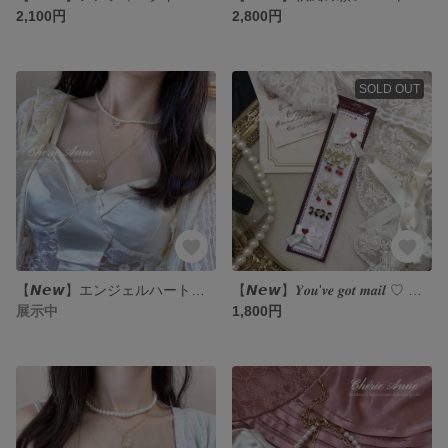
2,100円
2,800円
SOLD OUT
【𝙉𝙚𝙬】エンジェルハートネックレス
【𝙉𝙚𝙬】𝒀𝒐𝒖'𝒗𝒆 𝒈𝒐𝒕 𝒎𝒂𝒊𝒍 ♡ 耳つぼジュエリー ヴィンテージガーリー フレンチガーリー コケット
展示中
1,800円