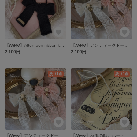
【𝙉𝙚𝙬】Afternoon ribbon knit hair tie アフタヌーンリボンニットヘアゴム Chérie Anne
【𝙉𝙚𝙬】アンティークドールの微笑みレースリボンヘアクリップ/ 𝑆𝑢𝑔𝑎𝑟 𝑃𝑖𝑛𝑘 シュガーピンク
2,100円
2,100円
残り1点
残り1点
【𝙉𝙚𝙬】アンティークドールの微笑みレースリボンヘアクリップ/𝑆𝑢𝑔𝑎𝑟 𝑊ℎ𝑖𝑡𝑒 シュガーホワイト
【𝙉𝙚𝙬】秋風の願いハートパールネックレス