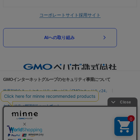
コーポレートサイト
採用サイト
AIへの取り組み
GMOインターネットグループのセキュリティ事業について
世界初総合ネットセキュリティサービス「GMOセキュリティ24」
パスワード漏洩診断
Webサイトリスク診断
セキュリティ相談AIチャットボット
実在証明・盗聴対策
サイバー攻撃対策（GMOサイバーセキュリティ byイエラエ）
サイバー攻撃対策（GMO Flatt Security）
なりすまし対策
セキュリティ事業の軌跡