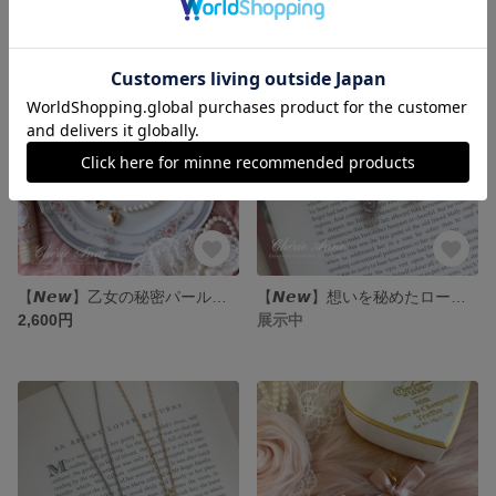
SOLD OUT
【𝙉𝙚𝙬】乙女の秘密パールネックレス
【𝙉𝙚𝙬】想いを秘めたローズハートネックレス/ 𝐒𝐢𝐥𝐯𝐞𝐫
2,600円
展示中