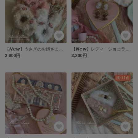
【𝙉𝙚𝙬】うさぎのお姫さまのローズリボンシュシュ Fluffy Bunny Scrunchie / Loulou
【𝙉𝙚𝙬】レディ・ショコラベアのイヤリング Lady Chocolat Bear Earring
2,900円
3,200円
残り1点