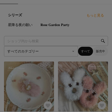
シリーズ
もっと見る
18
点
14
点
星降る夜の願い
𝐑𝐨𝐬𝐞 𝐆𝐚𝐫𝐝𝐞𝐧 𝐏𝐚𝐫𝐭𝐲
すべて
販売中