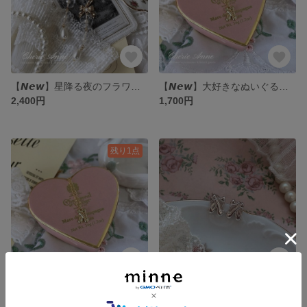
【𝙉𝙚𝙬】星降る夜のフラワードロップイヤリング
【𝙉𝙚𝙬】大好きなぬいぐるみと一緒に♡夢見るトゥシューズのネックレス/ぬいぐるみ用 𝐒𝐢𝐥𝐯𝐞𝐫
2,400円
1,700円
残り1点
【𝙉𝙚𝙬】大好きなぬいぐるみと一緒に♡夢見るトゥシューズのネックレス/ぬいぐるみ用 𝐆𝐨𝐥𝐝
【𝙉𝙚𝙬】コケット・トゥシューズピアス/𝐒𝐢𝐥𝐯𝐞𝐫
1,700円
展示中