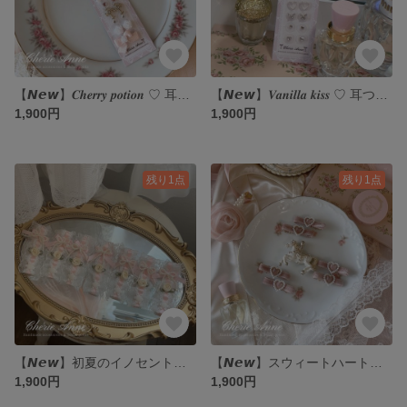
【𝙉𝙚𝙬】𝑪𝒉𝒆𝒓𝒓𝒚 𝒑𝒐𝒕𝒊𝒐𝒏 ♡ 耳つぼジュエリー プリンセスコア フレンチガーリー
【𝙉𝙚𝙬】𝑽𝒂𝒏𝒊𝒍𝒍𝒂 𝒌𝒊𝒔𝒔 ♡ 耳つぼジュエリー ガーリー フレンチガーリー
1,900円
1,900円
残り1点
残り1点
【𝙉𝙚𝙬】初夏のイノセントガーデンカチューシャホルダー
【𝙉𝙚𝙬】スウィートハートヘアクリップ
1,900円
1,900円