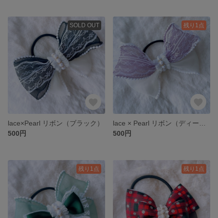
SOLD OUT
残り1点
lace×Pearl リボン（ブラック）
lace × Pearl リボン（ディープパープル）
500円
500円
残り1点
残り1点