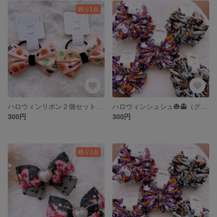
残り1点
ハロウィンリボン２個セット（中）
ハロウィンシュシュ🎃👻（グレー🩶）
300円
300円
残り1点