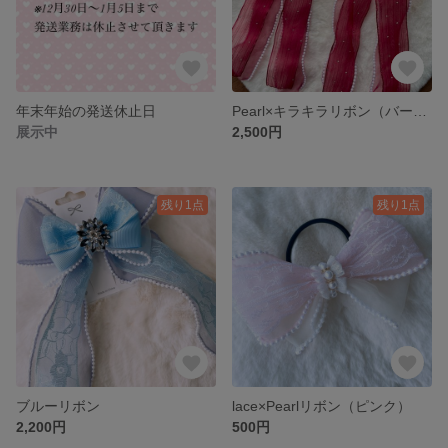
年末年始の発送休止日
Pearl×キラキラリボン（バーガンディ）
展示中
2,500円
残り1点
残り1点
ブルーリボン
lace×Pearlリボン（ピンク）
2,200円
500円