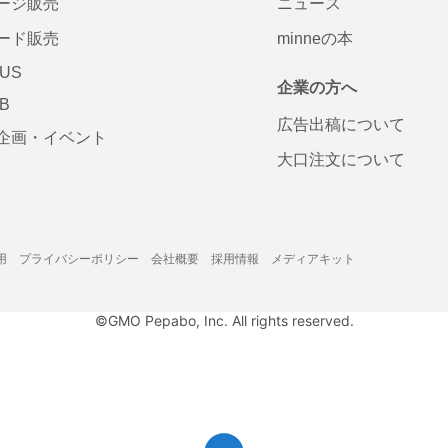
ージ販売
ニュース
ード販売
minneの本
LUS
企業の方へ
AB
広告出稿について
企画・イベント
大口注文について
用
プライバシーポリシー
会社概要
採用情報
メディアキット
©GMO Pepabo, Inc. All rights reserved.