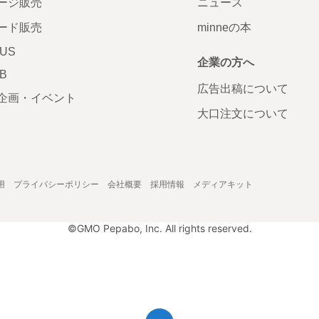
ージ販売
ニュース
ード販売
minneの本
LUS
企業の方へ
AB
広告出稿について
企画・イベント
大口注文について
用
プライバシーポリシー
会社概要
採用情報
メディアキット
©GMO Pepabo, Inc. All rights reserved.