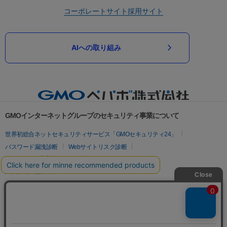
コーポレートサイト
採用サイト
AIへの取り組み
GMOインターネットグループのセキュリティ事業について
世界初総合ネットセキュリティサービス「GMOセキュリティ24」
パスワード漏洩診断
Webサイトリスク診断
セキュリティ相談AIチャットボット
実在証明・盗聴対策
サイバー攻撃対策（GMOサイバーセキュリティ byイエラエ）
サイバー攻撃対策（GMO Flatt Security）
なりすまし対策
セキュリティ事業の軌跡