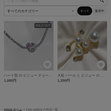
すべて
販売中
SOLD OUT
ハート型 の ビジュー チョーカー ネックレス シルバー 銀 キラキラ
大粒 パール と ビジュー の 指輪 リング ゴールド 金 ゴージャス キラキラ
1,080円
1,350円
minne ホーム
Lilac gallery の作品一覧