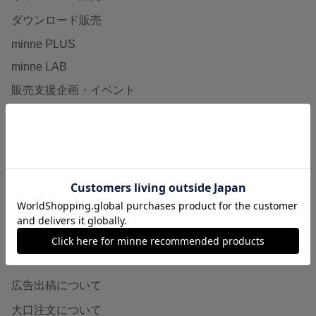
ダウンロード販売
minne PLUS
minne LAB
販売支援企画・イベント
読みもの
minneとものづくりと
minne学習帖
ニュース
minneの本
企業の方へ
広告出稿について
大口注文について