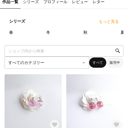
作品一覧
シリーズ
プロフィール
レビュー
レター
シリーズ
もっと見る
25
点
32
点
11
点
春
冬
秋
夏
すべて
販売中