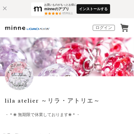
お買いものがもっとお得に
minneのアプリ
インストールする
3
万件以上
ログイン
lila atelier ～リラ・アトリエ～
・＊❀ 無期限で休業しております❀＊・