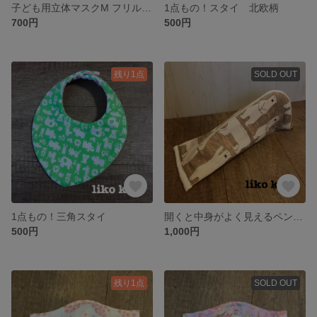
子ども用立体マスクM フリル(ミントグリーン)
1点もの！スタイ 北欧柄
700円
500円
残り1点
SOLD OUT
1点もの！三角スタイ
開くと中身がよく見えるペンケース しろくまさん
500円
1,000円
残り1点
SOLD OUT