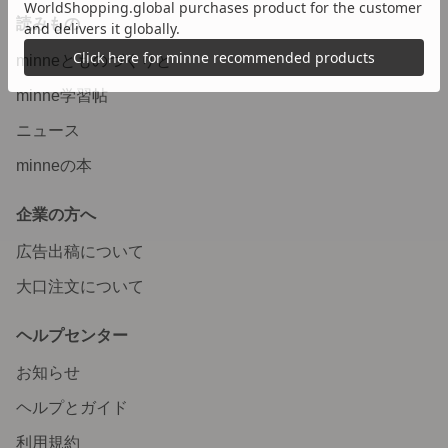
読みもの
minneとものづくりと
minne学習帖
ニュース
minneの本
企業の方へ
広告出稿について
大口注文について
ヘルプセンター
お知らせ
ヘルプとガイド
利用規約