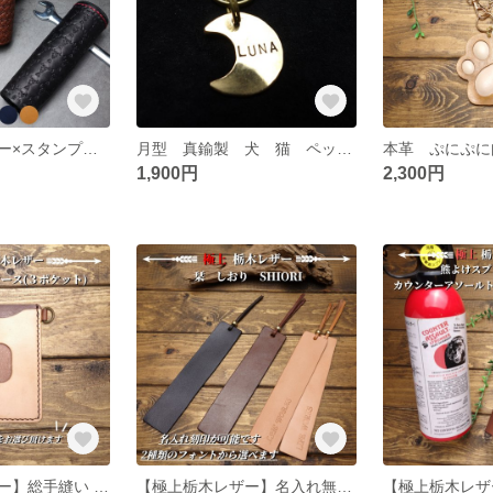
【極上栃木レザー×スタンプ】総手縫い シフトノブ ショート
月型 真鍮製 犬 猫 ペット ネームプレート ネームタグ 迷子札
1,900円
2,300円
【極上栃木レザー】総手縫い パスケース(3ポケット)
【極上栃木レザー】名入れ無料 栞 SHIORI しおり