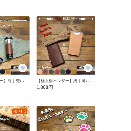
【極上栃木レザー】総手縫い ゴールゼロ(Goal Zero)用レザーカバー
【極上栃木レザー】総手縫い フリスク FRISK カバー
1,800円
残り1点