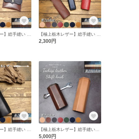
【極上栃木レザー】総手縫い 携帯灰皿 ちっポケ 小物入 コインケース
【極上栃木レザー】総手縫い glo hilo グロー ヒーロ カバー
2,300円
【極上栃木レザー】総手縫い glo グローハイパー レザーカバー
【極上栃木レザー】総手縫い 六角シフトノブ ショート
5,000円