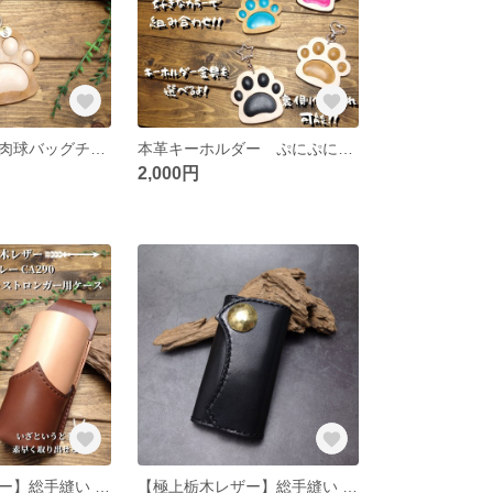
本革 ぷにぷに肉球バッグチャーム 名入れ可能!!
本革キーホルダー ぷにぷに肉球 名入れ
2,000円
【極上栃木レザー】総手縫い 熊よけスプレーCA290用ケース
【極上栃木レザー】総手縫い 銘木キーケース 真鍮コンチョ