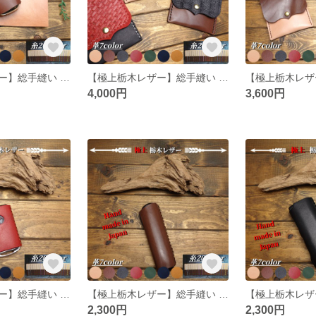
【極上栃木レザー】総手縫い ploom プルームキューブ レザーカバー
【極上栃木レザー】総手縫い 携帯灰皿 ちっポケ 小物入 コインケース 刻印タイプ
4,000円
3,600円
【極上栃木レザー】総手縫い マツダ セレクティブキーシェル レザーカバー
【極上栃木レザー】総手縫い プルームオーラ レザーカバー
2,300円
2,300円