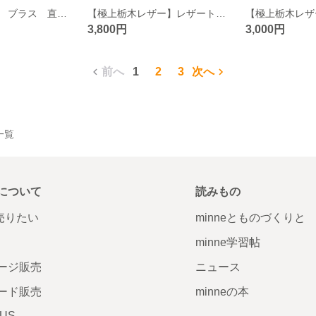
コンチョ 真鍮 ブラス 直径約24mm
【極上栃木レザー】レザートレイ レザートレー ロング
3,800円
3,000円
前へ
1
2
3
次へ
品一覧
について
読みもの
で売りたい
minneとものづくりと
minne学習帖
ージ販売
ニュース
ード販売
minneの本
LUS