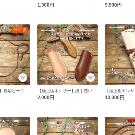
1,300円
9,900円
残り1点
【極上鹿レザー】真鍮ビーズ×鹿革ネックストラップ
【極上栃木レザー】総手縫い fedeca フェデカ ナイフシース
2,000円
13,000円