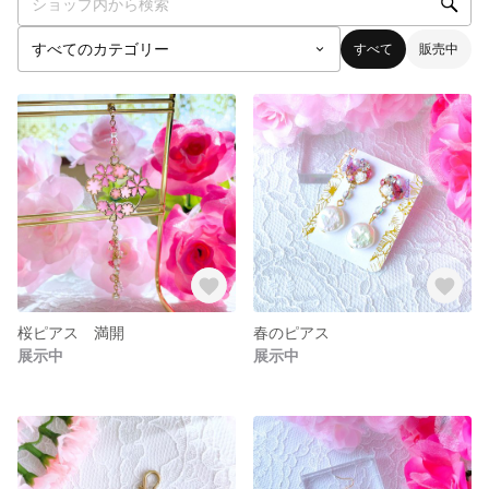
すべて
販売中
桜ピアス 満開
春のピアス
展示中
展示中