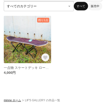
すべて
販売中
残り1点
一点物 スケートデッキ ローチェア 折り畳み イス ラック
4,000円
minne ホーム
LIF'S GALLERY の作品一覧