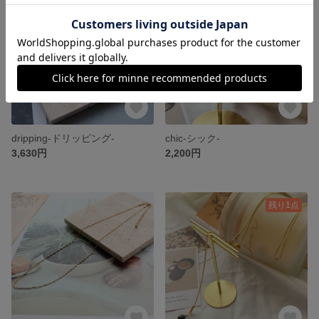
dripping-ドリッピング-
chic-シック-
3,630円
2,200円
残り1点