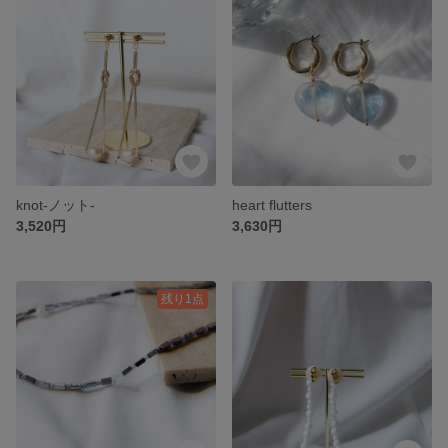
knot-ノット-
heart flutters
3,520円
3,630円
残り1点