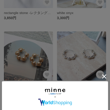
rectangle stone -レクタングルストーン-
white onyx
3,850円
3,300円
sharp-シャープ-
mercy-マーシー -
3,850円
3,410円