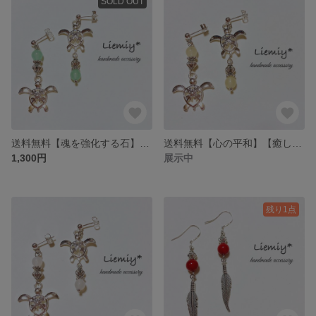
SOLD OUT
送料無料【魂を強化する石】【心を癒す石】【幸せを運ぶ海の守り神】【家族の守護神】天然石＊グリーンカルセドニー×ホヌ*ピアス
送料無料【心の平和】【癒しをもらたす石】【幸せを運ぶ海の守り神】【家族の守護神】天然石＊イエローカルセドニー×ホヌ*ピアス
1,300円
展示中
残り1点