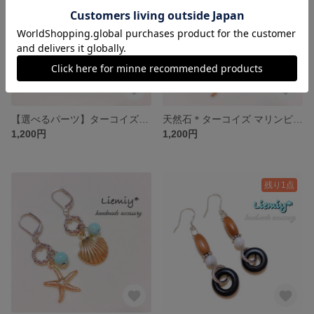
【選べるパーツ】ターコイズ×ホヌピアス
天然石＊ターコイズ マリンピアス*gold
1,200円
1,200円
残り1点