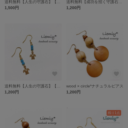
送料無料【人生の守護石】【12月の誕生石】【友情の証】【運気上昇】18kgp*天然石＊ターコイズ×フェザーチャームピアス
送料無料【成功を招く守護石】【繁栄の石】【安産祈願】【子宝のお守り】【３月の誕生石】【海の守り神】silver925*天然石＊ピンクコーラル×ホヌチャームピアス
1,500円
1,200円
送料無料【人生の守護石】【勇気の石】【12月の誕生石】【友情の石】【海の守り神】silver925*天然石＊ターコイズ×ホヌチャームピアス
wood × circle*ナチュラルピアス
1,200円
1,200円
残り1点