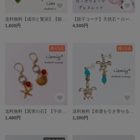
送料無料【成功と繁栄】【願望成就】【魔除けのお守り】【幸運を招く石】天然石＊水晶×翡翠*アンティークピアス
【親子コーデ】天然石＊ローズクォーツマクラメブレスレットset
1,600円
4,500円
残り1点
残り1点
送料無料【真実の石】【子供を守るお守り】【健康長寿】【家庭円満】天然石＊赤瑪瑙 starfish×shell*マリンピアス
送料無料【幸運を引き寄せる】【愛情をもたらす石】【幸せを運ぶ海の守り神】【家族の守護神】天然石＊シーブルーカルセドニー×ホヌ*ピアス
1,480円
1,300円