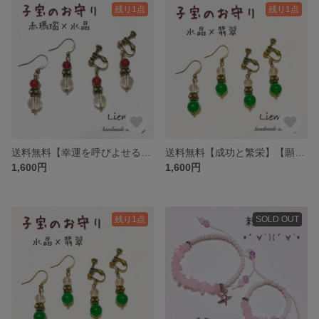
残り1点
残り1点
送料無料【幸運を呼びよせる石】【４月の誕生石】【家庭円満】【子宝のお守り】天然石＊赤瑪瑙×水晶*アンティークピアス
送料無料【成功と繁栄】【願望成就】【魔除けのお守り】【幸運を招く石】天然石＊水晶×翡翠*アンティークイヤリング
1,600円
1,600円
残り1点
SOLD OUT