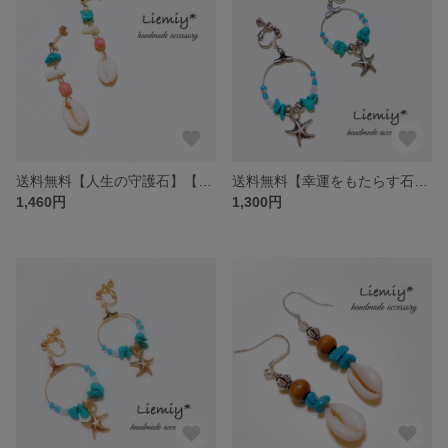
送料無料【人生の守護石】【子宝のお守り】【12月の誕生石】【3月の誕生石】天然石*ターコイズ×珊瑚×貝殻＊夏ピアス
送料無料【幸運をもたらす石】【人生の守護石】【12月の誕生石】【友情の石】天然石＊ターコイズ＆ヒトデ＊夏 イヤリング / ピアス R
1,460円
1,300円