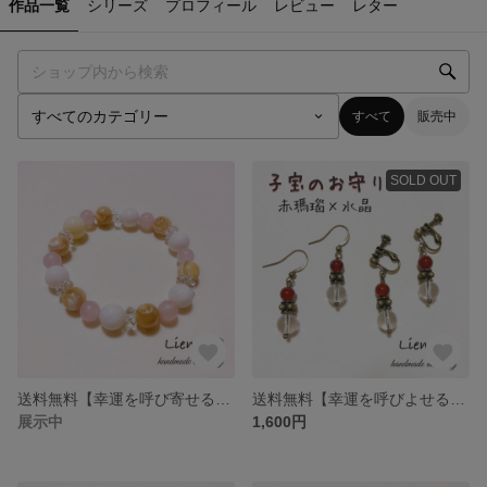
作品一覧
シリーズ
プロフィール
レビュー
レター
すべて
販売中
SOLD OUT
送料無料【幸運を呼び寄せる】【安産祈願】【子育てのお守り】【幸せな結婚】天然石＊癒しの子宝運ブレスレット A
送料無料【幸運を呼びよせる石】【４月の誕生石】【家庭円満】【子宝のお守り】天然石＊赤瑪瑙×水晶*アンティークイヤリング
展示中
1,600円