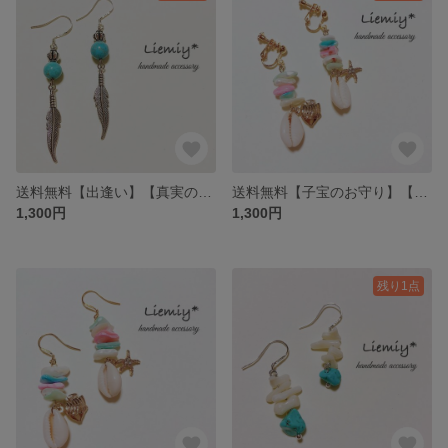
送料無料【出逢い】【真実の友情】【人生の守護石】【12月の誕生石】天然石＊ターコイズ×フェザー*silver925 ピアス
送料無料【子宝のお守り】【安産祈願】【子育てのお守り】【魔除けのお守り】【真珠の母】天然貝殻＊カラフルシェル夏イヤリング♪G
1,300円
1,300円
残り1点