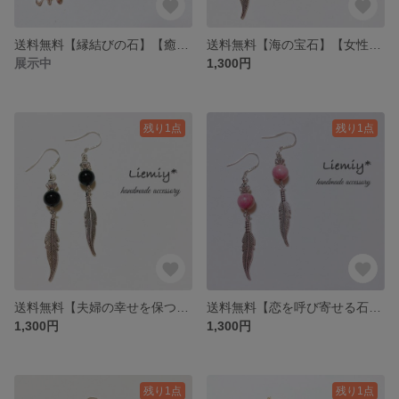
送料無料【縁結びの石】【癒しをもらたす石】【幸せを運ぶ海の守り神】【家族の守護神】天然石＊ホワイトカルセドニー×ホヌ*ピアス
送料無料【海の宝石】【女性のお守り】【長寿】【子宝の石】【妊娠出産のお守り】【３月の誕生石】天然石＊レッドコーラル×フェザー*silver925 ピアス
展示中
1,300円
残り1点
残り1点
送料無料【夫婦の幸せを保つ石】【自己防衛の石】【強力な魔除け】【意志の力を強める】天然石＊オニキス×フェザー*silver925 ピアス
送料無料【恋を呼び寄せる石】【友愛を象徴する石】【優しさと愛情の石】天然石＊ロードナイト×フェザー*silver925 ピアス
1,300円
1,300円
残り1点
残り1点