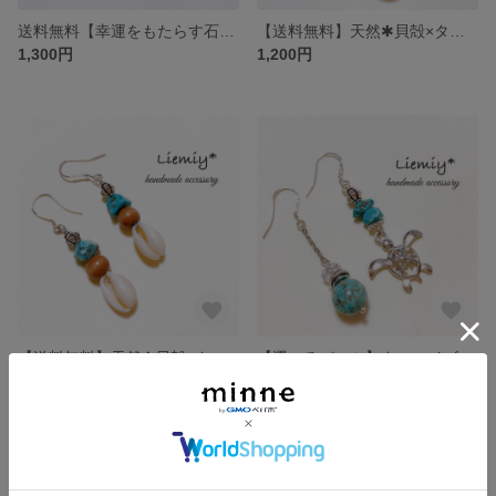
送料無料【幸運をもたらす石】【人生の守護石】【12月の誕生石】【友情の石】天然石＊ターコイズ＆ヒトデ＊夏 イヤリング / ピアス MG
【送料無料】天然✱貝殻×ターコイズ 夏ピアス イヤリング*silver925 B type
1,300円
1,200円
【送料無料】天然✱貝殻×ターコイズ 夏ピアス イヤリング*silver925 A type
【選べるパーツ】ターコイズ×水晶 ホヌピアス
1,200円
展示中