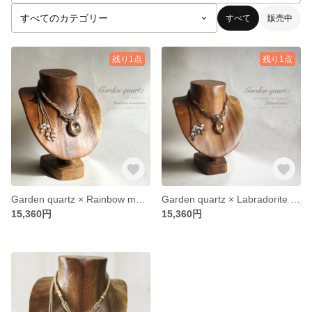
すべて
販売中
残り1点
残り1点
Garden quartz × Rainbow moonstone. necklace
Garden quartz × Labradorite necklace
15,360円
15,360円