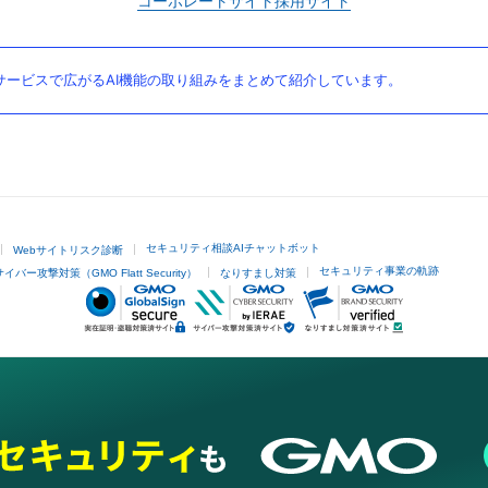
コーポレートサイト
採用サイト
ービスで広がるAI機能の取り組みをまとめて紹介しています。
セキュリティ相談AIチャットボット
Webサイトリスク診断
セキュリティ事業の軌跡
サイバー攻撃対策（GMO Flatt Security）
なりすまし対策