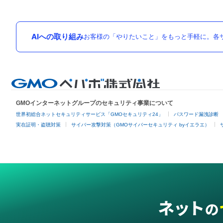
AIへの取り組み
お客様の「やりたいこと」をもっと手軽に。各サ
GMOインターネットグループのセキュリティ事業について
世界初総合ネットセキュリティサービス「GMOセキュリティ24」
パスワード漏洩診断
実在証明・盗聴対策
サイバー攻撃対策（GMOサイバーセキュリティ byイエラエ）