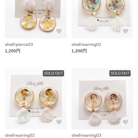
shell⁂pierce03
shell⁂earring01
1,200円
1,200円
SOLD OUT
SOLD OUT
shell⁂earring02
shell⁂earring03