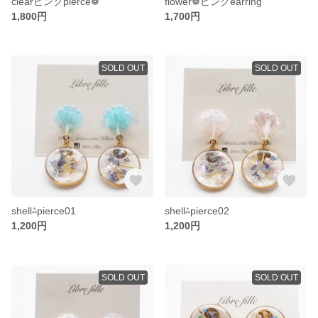
clearピンクpierce❁
flower❁ピンクearring
1,800円
1,700円
SOLD OUT
SOLD OUT
shell⁂pierce01
shell⁂pierce02
1,200円
1,200円
SOLD OUT
SOLD OUT