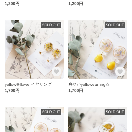
1,200円
1,200円
SOLD OUT
SOLD OUT
yellow❁flowerイヤリング
爽やかyellowearring☆
1,700円
1,700円
SOLD OUT
SOLD OUT