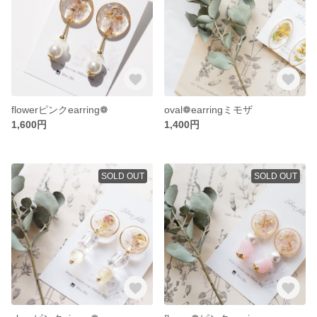
flowerピンクearring❁
oval❁earringミモザ
1,600円
1,400円
SOLD OUT
SOLD OUT