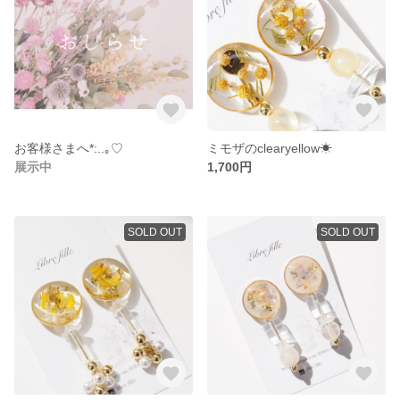
お客様さまへ*:..｡♡
ミモザのclearyellow☀︎
展示中
1,700円
SOLD OUT
SOLD OUT