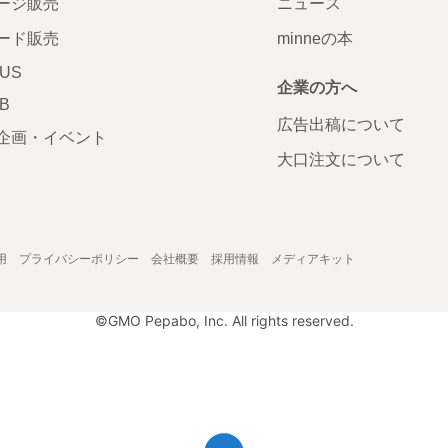
ージ販売
ニュース
ード販売
minneの本
LUS
企業の方へ
AB
広告出稿について
企画・イベント
大口注文について
用
プライバシーポリシー
会社概要
採用情報
メディアキット
©GMO Pepabo, Inc. All rights reserved.