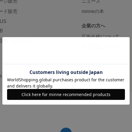
ージ販売
ニュース
ード販売
minneの本
LUS
企業の方へ
AB
広告出稿について
企画・イベント
大口注文について
用
プライバシーポリシー
会社概要
採用情報
メディアキット
©GMO Pepabo, Inc. All rights reserved.