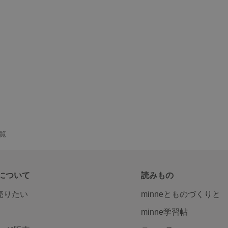
一覧
について
読みもの
で売りたい
minneとものづくりと
minne学習帖