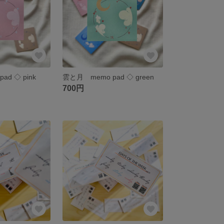
d ◇ pink
雲と月 memo pad ◇ green
700円