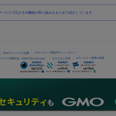
ービスで広がるAI機能の取り組みをまとめて紹介しています。
セキュリティ相談AIチャットボット
Webサイトリスク診断
セキュリティ事業の軌跡
サイバー攻撃対策（GMO Flatt Security）
なりすまし対策