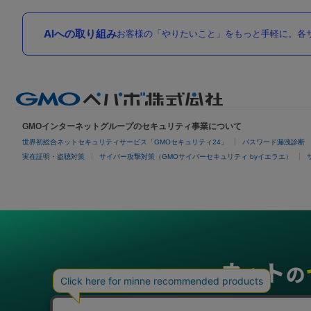
AIへの取り組み
お客様の「やりたいこと」をもっと手軽に。各サ
GMOインターネットグループのセキュリティ事業について
世界初総合ネットセキュリティサービス「GMOセキュリティ24」
パスワード漏洩診断
実在証明・盗聴対策
サイバー攻撃対策（GMOサイバーセキュリティ byイエラエ）