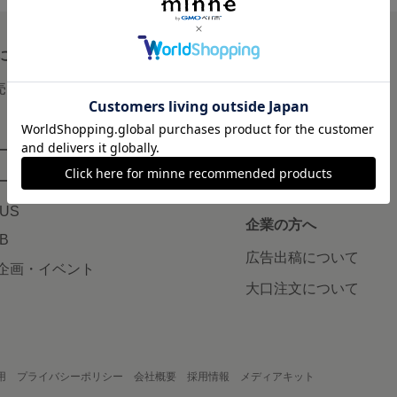
について
読みもの
で売りたい
minneとものづくりと
minne学習帖
ージ販売
ニュース
ード販売
minneの本
LUS
企業の方へ
AB
広告出稿について
企画・イベント
大口注文について
用
プライバシーポリシー
会社概要
採用情報
メディアキット