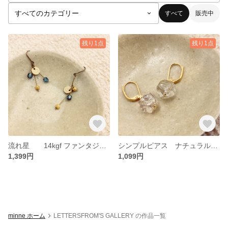
すべて
販売中
残り1点
残り1点
流れ星 14kgf ファンタジー シンプル
シンプルピアス ナチュラルで まるでピュアな水の力 モダン14kgf
1,399円
1,099円
minne ホーム
LETTERSFROM'S GALLERY の作品一覧