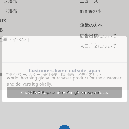
ージ販売
ニュース
ード販売
minneの本
LUS
企業の方へ
AB
広告出稿について
企画・イベント
大口注文について
用
プライバシーポリシー
会社概要
採用情報
メディアキット
©GMO Pepabo, Inc. All rights reserved.