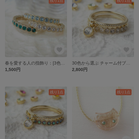
残り1点
残り1点
春を愛する人の指飾り：[3色から選べる]誕生石イメージスワロフスキーリング
30色から選ぶ チャーム付ブリリアントリング ver.crystal
1,500円
2,800円
残り1点
残り1点