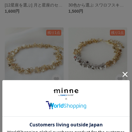
[12星座を選ぶ] 月と星座のセミオーダーピアス
30色から選ぶ スワロフスキーチャームピアス petit
1,600円
1,500円
残り1点
残り1点
星めぐりのブレスレット
星めぐりのブレスレット ver.MIX
1,800円
1,900円
残り1点
残り1点