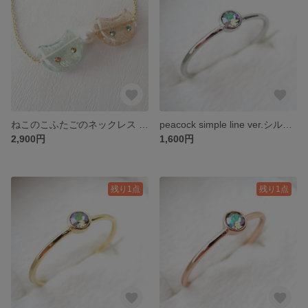
ねこのこふたごのネックレス ver.銀若
peacock simple line ver.シルバーカラー
2,900円
1,600円
残り1点
残り1点