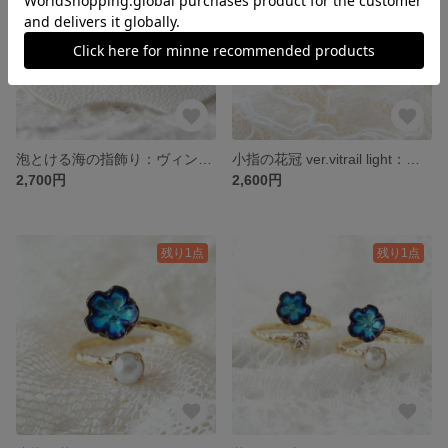
泡とける海の指飾り：ヴィンテージガラスツイストリング
小指の花冠 ver.vitrail light：ヴィンテージスワロフスキー ピンキーリング
2,700円
2,600円
残り1点
残り1点