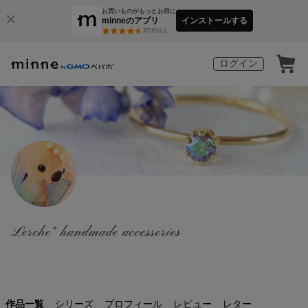
お買いものがもっとお得に
minneのアプリ
インストールする
3
万件以上
ログイン
Lerche* handmade accessories
作品一覧
シリーズ
プロフィール
レビュー
レター