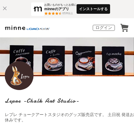
お買いものがもっとお得に
minneのアプリ
インストールする
3
万件以上
ログイン
Lepre -Chalk Art Studio-
レプレ チョークアートスタジオのグッズ販売店です。 土日祝 発送お
休みです。