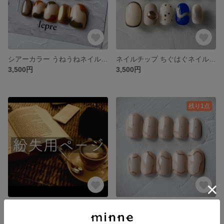
シアーカラー うねうねネイル マグネット ミラー
ネイルチップ ちぐはぐネイル ブルーネイル 個性派ネイル
3,500円
3,500円
残り1点
紛失、サイズ間違い等、1本からご購入出来ます⟡.·
ネイルチップ ドット うねうね
450円
3,300円