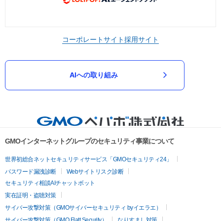
コーポレートサイト
採用サイト
AIへの取り組み
GMOインターネットグループのセキュリティ事業について
世界初総合ネットセキュリティサービス「GMOセキュリティ24」
パスワード漏洩診断
Webサイトリスク診断
セキュリティ相談AIチャットボット
実在証明・盗聴対策
サイバー攻撃対策（GMOサイバーセキュリティ byイエラエ）
サイバー攻撃対策（GMO Flatt Security）
なりすまし対策