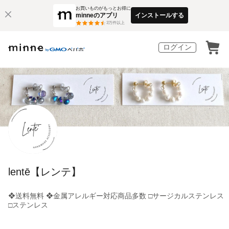
お買いものがもっとお得に
minneのアプリ
インストールする
3
万件以上
ログイン
lentē【レンテ】
❖送料無料 ❖金属アレルギー対応商品多数 □サージカルステンレス
□ステンレス