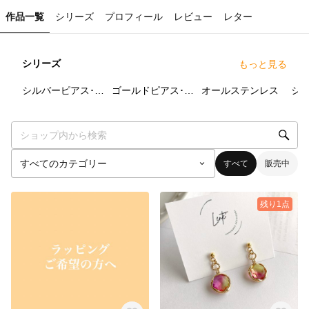
作品一覧
シリーズ
プロフィール
レビュー
レター
シリーズ
もっと見る
24
点
52
点
33
点
シルバーピアス･イヤリング
ゴールドピアス･イヤリング
オールステンレス
シ
すべて
販売中
残り1点