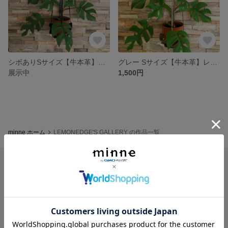
シボありSサイズ【牛本革】レザーハンギング プラントハンガー
グレー Sサイズ【牛本革】レザーハンギング プラントハンガー
展示中
1,500円
minne ホーム
LEMONEDGE'S GALLERY の作品一覧
minneを知る
minneについて
minneで買いたい
作品をさがす