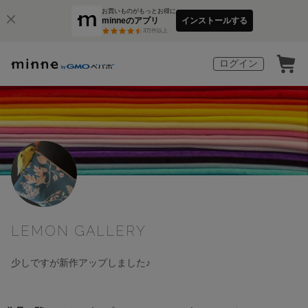
お買いものがもっとお得に
minneのアプリ
インストールする
3
万件以上
ログイン
LEMON GALLERY
少しですが新作アップしました♪