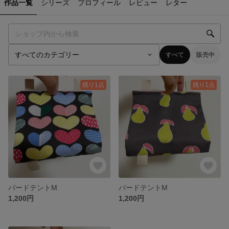
作品一覧
シリーズ
プロフィール
レビュー
レター
すべて
販売中
残り1点
残り1点
バードテントM
バードテントM
1,200円
1,200円